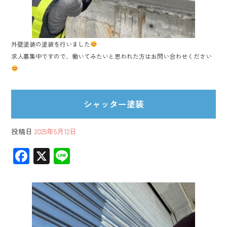
外壁塗装の塗装を行いました
求人募集中ですので、働いてみたいと思われた方はお問い合わせください
シャッター塗装
投稿日
2025年5月12日
F
X
Li
ac
ne
e
b
o