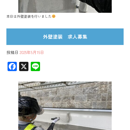
本日は外壁塗装を行いました
外壁塗装 求人募集
投稿日
2025年5月15日
F
X
Li
ac
ne
e
b
o
ok