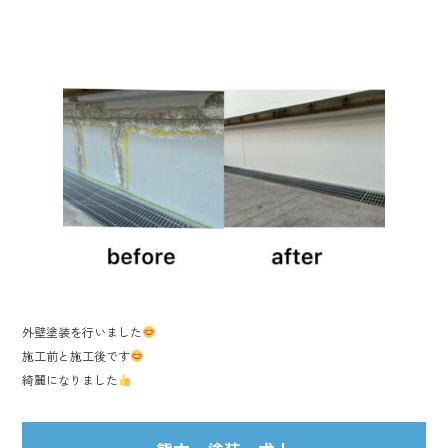
e
b
o
ok
外壁塗装を行いました
施工前と施工後です
綺麗になりました