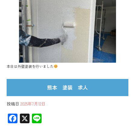
b
o
ok
本日は外壁塗装を行いました
熊本 塗装 求人
投稿日
2025年7月12日
F
X
Li
ac
ne