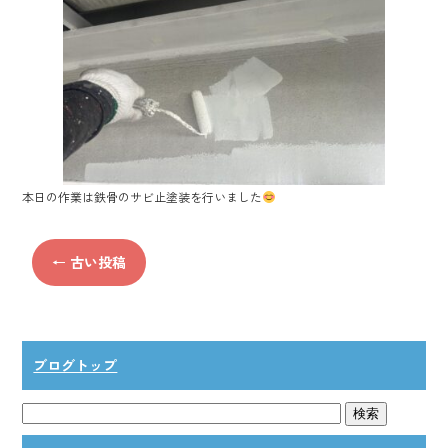
o
ok
本日の作業は鉄骨のサビ止塗装を行いました
←
古い投稿
ブログトップ