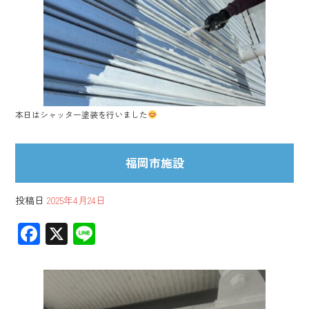
ok
本日はシャッター塗装を行いました
福岡市施設
投稿日
2025年4月24日
F
X
Li
ac
ne
e
b