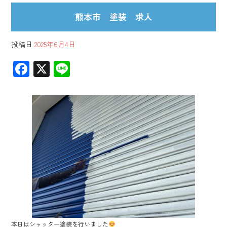
熊本市 塗装 求人
投稿日
2025年6月4日
F
X
Li
ac
ne
e
b
o
ok
本日はシャッター塗装を行いました