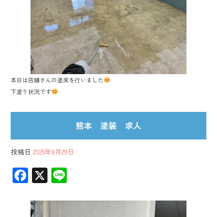
ok
本日は店舗さんの塗床を行いました
下塗り状況です
熊本 塗装 求人
投稿日
2025年9月29日
F
X
Li
ac
ne
e