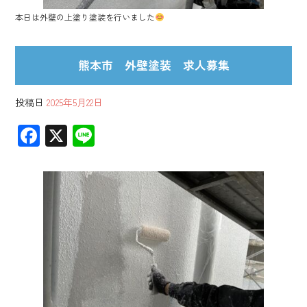
本日は外壁の上塗り塗装を行いました
熊本市 外壁塗装 求人募集
投稿日
2025年5月22日
F
X
Li
ac
ne
e
b
o
ok