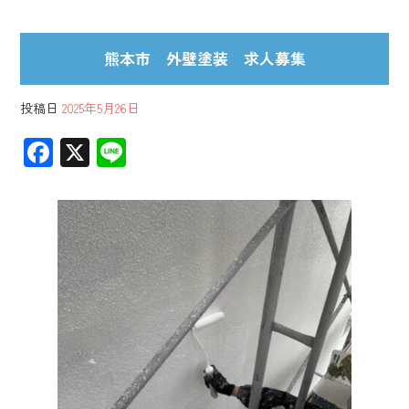
熊本市 外壁塗装 求人募集
投稿日
2025年5月26日
F
X
Li
ac
ne
e
b
o
ok