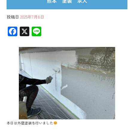
熊本 塗装 求人
投稿日
2025年7月8日
F
X
Li
ac
ne
e
b
o
ok
本日は外壁塗装を行いました