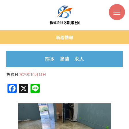
新着情報
熊本 塗装 求人
投稿日
2025年10月14日
F
X
Li
ac
ne
e
b
o