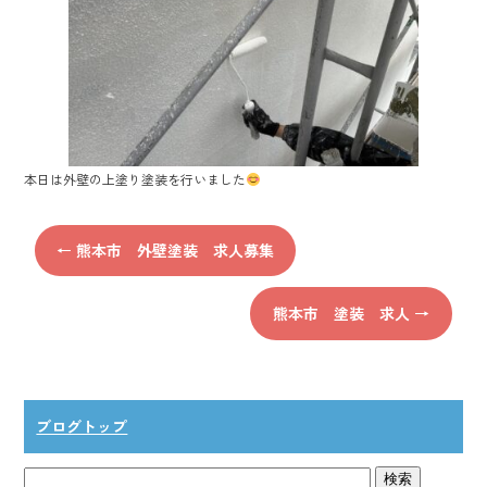
ok
本日は外壁の上塗り塗装を行いました
←
熊本市 外壁塗装 求人募集
熊本市 塗装 求人
→
ブログトップ