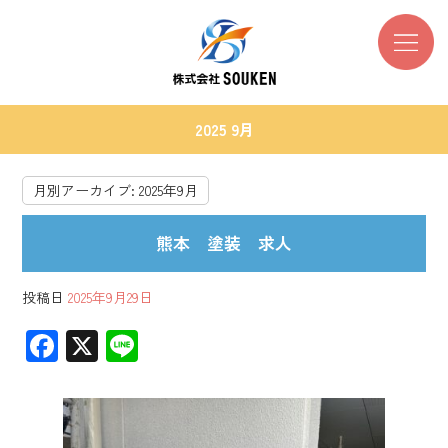
2025 9月
月別アーカイブ:
2025年9月
熊本 塗装 求人
投稿日
2025年9月29日
F
X
Li
ac
ne
e
b