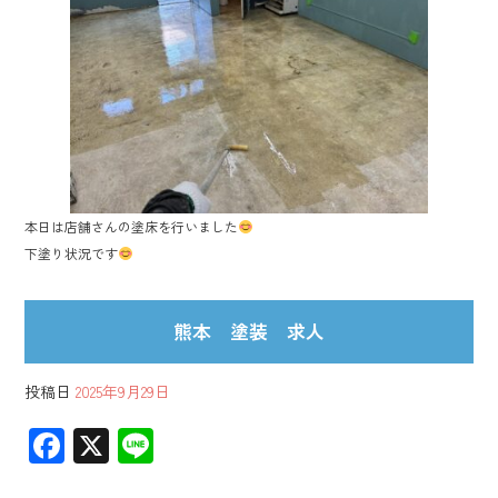
o
ok
本日は店舗さんの塗床を行いました
下塗り状況です
熊本 塗装 求人
投稿日
2025年9月29日
F
X
Li
ac
ne