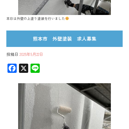
本日は外壁の上塗り塗装を行いました
熊本市 外壁塗装 求人募集
投稿日
2025年5月22日
F
X
Li
ac
ne
e
b
o
ok