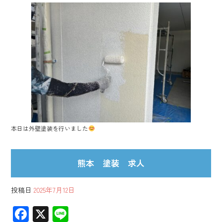
e
b
o
ok
本日は外壁塗装を行いました
熊本 塗装 求人
投稿日
2025年7月12日
F
X
Li