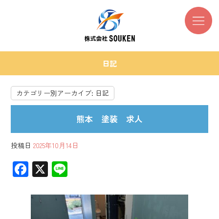
日記
カテゴリー別アーカイブ:
日記
熊本 塗装 求人
投稿日
2025年10月14日
F
X
Li
ac
ne
e
b