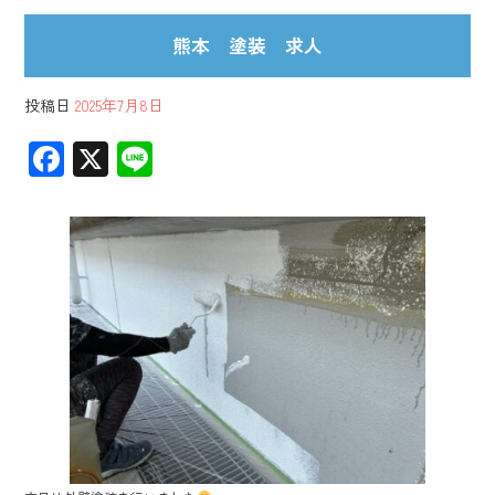
熊本 塗装 求人
投稿日
2025年7月8日
F
X
Li
ac
ne
e
b
o
ok