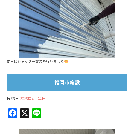
o
ok
本日はシャッター塗装を行いました
福岡市施設
投稿日
2025年4月24日
F
X
Li
ac
ne
e