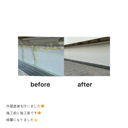
ac
ne
e
b
o
ok
外壁塗装を行いました
施工前と施工後です
綺麗になりました