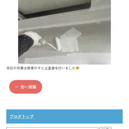
b
o
ok
本日の作業は鉄骨のサビ止塗装を行いました
←
古い投稿
ブログトップ