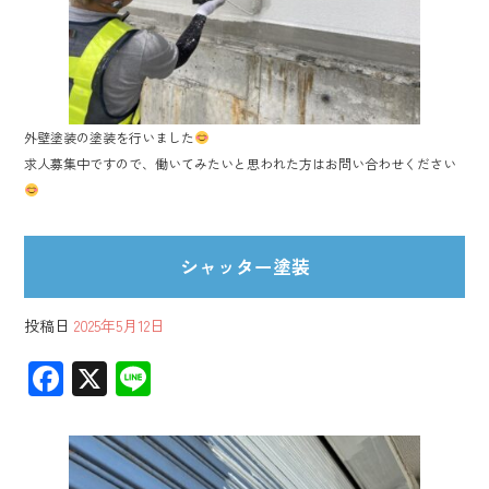
外壁塗装の塗装を行いました
求人募集中ですので、働いてみたいと思われた方はお問い合わせください
シャッター塗装
投稿日
2025年5月12日
F
X
Li
ac
ne
e
b