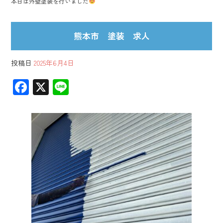
本日は外壁塗装を行いました
熊本市 塗装 求人
投稿日
2025年6月4日
F
X
Li
ac
ne
e
b
o
ok