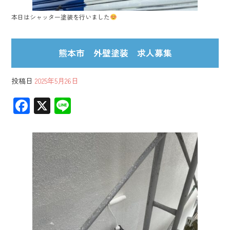
本日はシャッター塗装を行いました
熊本市 外壁塗装 求人募集
投稿日
2025年5月26日
F
X
Li
ac
ne
e
b
o
ok