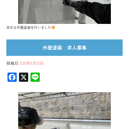
本日は外壁塗装を行いました
外壁塗装 求人募集
投稿日
2025年5月15日
F
X
Li
ac
ne
e
b
o
ok